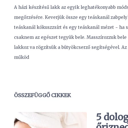
A házi készítésű lakk az egyik leghatékonyabb mód
megőrzésére. Keverjük össze egy teáskanál zabpelyh
teáskanál kókuszzsírt és egy teáskanál mézet − ha sz
csaknem az egészet tegyük bele. Masszírozzuk bele
lakkoz va rögzítsük a bütyökcserző segítségével. Az
működ
ÖSSZEFÜGGŐ CIKKEK
5 dolog
őrizne