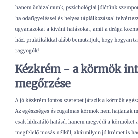
hanem önbizalmunk, pszichológiai jólétünk szempont
ha odafigyeléssel és helyes táplálkozással felvérte
ugyanazokat a kívánt hatásokat, amit a drága kozme
házi praktikákkal alább bemutatjuk, hogy hogyan t
ragyogók!
Kézkrém − a körmök int
megőrzése
A jó kézkrém fontos szerepet játszik a körmök eg
Az egészséges és rugalmas körmök nem hajlanak 
csak hidratáló hatású, hanem megvédi a körmöket a 
megfelelő mosás nélkül, akármilyen jó krémet is ha