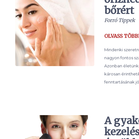
bőrért
Forró Tippek
OLVASS TÖBB
Mindenki szeretn
nagyon fontos sz
Azonban életünk 
károsan érinthet
fenntartásának jó
A gyak
kezelés