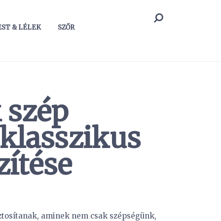
ST & LÉLEK
SZŐR
 szép
klasszikus
zítése
iztosítanak, aminek nem csak szépségünk,