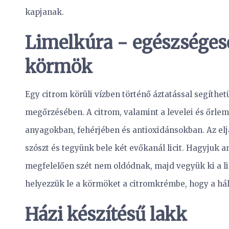
kapjanak.
Limelkúra − egészséges
körmök
Egy citrom körüli vízben történő áztatással segíth
megőrzésében. A citrom, valamint a levelei és őrl
anyagokban, fehérjében és antioxidánsokban. Az eljá
szószt és tegyünk bele két evőkanál licit. Hagyjuk an
megfelelően szét nem oldódnak, majd vegyük ki a lici
helyezzük le a körmöket a citromkrémbe, hogy a há
Házi készítésű lakk