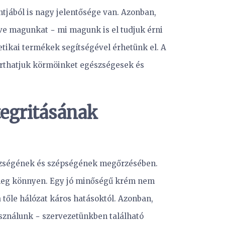
jából is nagy jelentősége van. Azonban,
zve magunkat − mi magunk is el tudjuk érni
tikai termékek segítségével érhetünk el. A
arthatjuk körmöinket egészségesek és
egritásának
észségének és szépségének megőrzésében.
meg könnyen. Egy jó minőségű krém nem
tőle hálózat káros hatásoktól. Azonban,
sználunk − szervezetünkben található