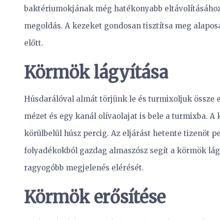
baktériumokjának még hatékonyabb eltávolításához 
megoldás. A kezeket gondosan tisztítsa meg alapo
előtt.
Körmök lágyítása
Húsdarálóval almát törjünk le és turmixoljuk össze 
mézet és egy kanál olívaolajat is bele a turmixba. 
körülbelül húsz percig. Az eljárást hetente tizenöt 
folyadékokból gazdag almaszósz segít a körmök lágya
ragyogóbb megjelenés elérését.
Körmök erősítése