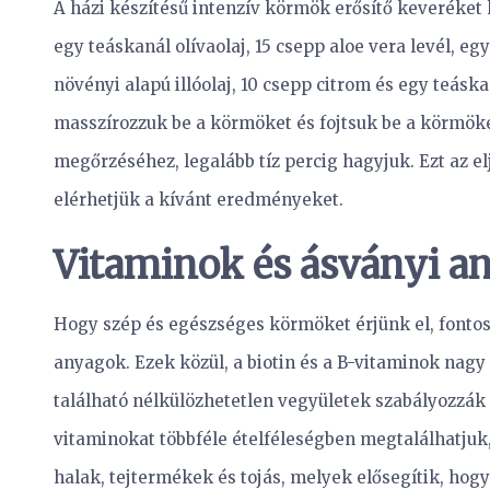
A házi készítésű intenzív körmök erősítő keveréket 
egy teáskanál olívaolaj, 15 csepp aloe vera levél, e
növényi alapú illóolaj, 10 csepp citrom és egy teásk
masszírozzuk be a körmöket és fojtsuk be a körmöke
megőrzéséhez, legalább tíz percig hagyjuk. Ezt az e
elérhetjük a kívánt eredményeket.
Vitaminok és ásványi a
Hogy szép és egészséges körmöket érjünk el, fontos
anyagok. Ezek közül, a biotin és a B-vitaminok nagy
található nélkülözhetetlen vegyületek szabályozzá
vitaminokat többféle ételféleségben megtalálhatjuk,
halak, tejtermékek és tojás, melyek elősegítik, ho