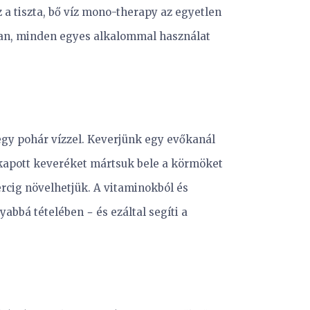
a tiszta, bő víz mono-therapy az egyetlen
san, minden egyes alkalommal használat
egy pohár vízzel. Keverjünk egy evőkanál
A kapott keveréket mártsuk bele a körmöket
percig növelhetjük. A vitaminokból és
bbá tételében − és ezáltal segíti a