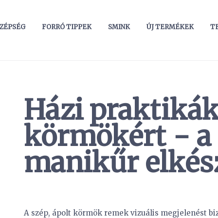
ZÉPSÉG
FORRÓ TIPPEK
SMINK
ÚJ TERMÉKEK
TE
Házi praktikák
körmökért − a 
manikűr elkés
A szép, ápolt körmök remek vizuális megjelenést b