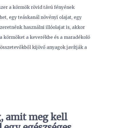
szer a körmök rövid távú fényének
et, egy teáskanál növényi olajat, egy
eretnénk használni illóolajat is, akkor
 a körmöket a keverékbe és a maradékoló
 összetevőkből kijövő anyagok javítják a
, amit meg kell
d egy egészséges