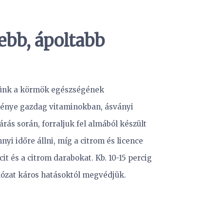
ebb, ápoltabb
etünk a körmök egészségének
eménye gazdag vitaminokban, ásványi
rás során, forraljuk fel almából készült
nyi időre állni, míg a citrom és licence
t és a citrom darabokat. Kb. 10-15 percig
lózat káros hatásoktól megvédjük.