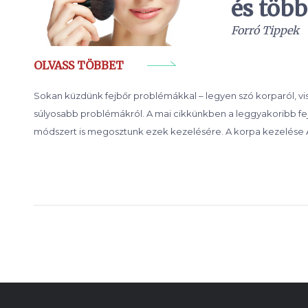
és több
Forró Tippek
OLVASS TÖBBET
Sokan küzdünk fejbőr problémákkal – legyen szó korparól, vi
súlyosabb problémákról. A mai cikkünkben a leggyakoribb fe
módszert is megosztunk ezek kezelésére. A korpa kezelése A