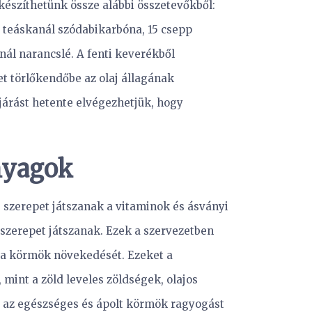
készíthetünk össze alábbi összetevőkből:
gy teáskanál szódabikarbóna, 15 csepp
anál narancslé. A fenti keverékből
t törlőkendőbe az olaj állagának
ljárást hetente elvégezhetjük, hogy
nyagok
 szerepet játszanak a vitaminok és ásványi
 szerepet játszanak. Ezek a szervezetben
k a körmök növekedését. Ezeket a
 mint a zöld leveles zöldségek, olajos
gy az egészséges és ápolt körmök ragyogást