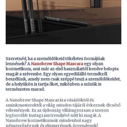
Szeretnéd, ha a szemöldökeid tökéletes formájúak
lennének? A
Nanobrow Shape Mascara
egy olyan
kozmetikum, ami már az első használattól kezdve belopta
magát a szívembe. Egy olyan egyedülálló termékről
beszélünk, amely nem csak széppé teszi a szemöldökeidet,
de a helyükön is tartja őket, miközben a színük is
természetes marad.
A Nanobrow Shape Mascarára vásárlóktól és
sminkmesterektől a világ minden tájáról érkeznek dicsérő
vélemények. Ez az újdonság villámgyorsan a szezon
legforróbb Instagram trendjévé nőtt ki magát. A
Nanobrow kozmetikumok mindenhol nagy
népszerűségnek és elismerésnek örvendenek!