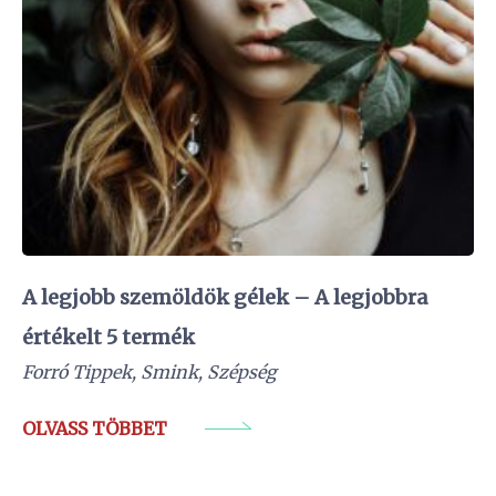
A legjobb szemöldök gélek – A legjobbra
értékelt 5 termék
Forró Tippek
,
Smink
,
Szépség
OLVASS TÖBBET