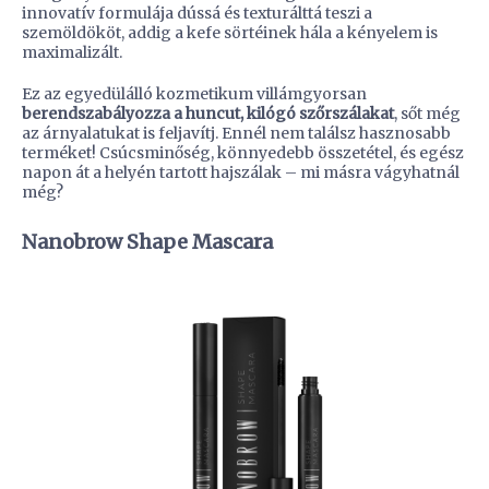
innovatív formulája dússá és texturálttá teszi a
szemöldököt, addig a kefe sörtéinek hála a kényelem is
maximalizált.
Ez az egyedülálló kozmetikum villámgyorsan
berendszabályozza a huncut, kilógó szőrszálakat
, sőt még
az árnyalatukat is feljavítj. Ennél nem találsz hasznosabb
terméket! Csúcsminőség, könnyedebb összetétel, és egész
napon át a helyén tartott hajszálak – mi másra vágyhatnál
még?
Nanobrow Shape Mascara