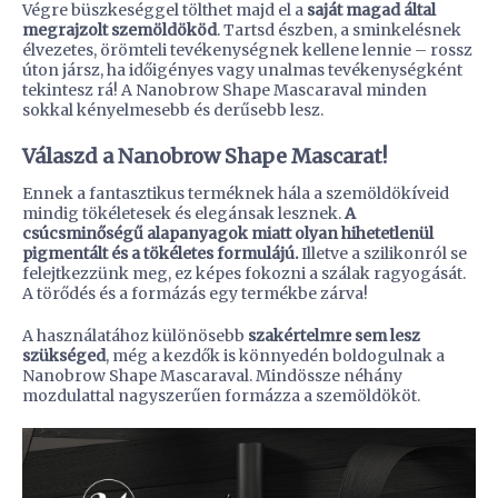
Végre büszkeséggel tölthet majd el a
saját magad által
megrajzolt szemöldököd
. Tartsd észben, a sminkelésnek
élvezetes, örömteli tevékenységnek kellene lennie – rossz
úton jársz, ha időigényes vagy unalmas tevékenységként
tekintesz rá! A Nanobrow Shape Mascaraval minden
sokkal kényelmesebb és derűsebb lesz.
Válaszd a Nanobrow Shape Mascarat!
Ennek a fantasztikus terméknek hála a szemöldökíveid
mindig tökéletesek és elegánsak lesznek.
A
csúcsminőségű alapanyagok miatt olyan hihetetlenül
pigmentált és a tökéletes formulájú.
Illetve a szilikonról se
felejtkezzünk meg, ez képes fokozni a szálak ragyogását.
A törődés és a formázás egy termékbe zárva!
A használatához különösebb
szakértelmre sem lesz
szükséged
, még a kezdők is könnyedén boldogulnak a
Nanobrow Shape Mascaraval. Mindössze néhány
mozdulattal nagyszerűen formázza a szemöldököt.