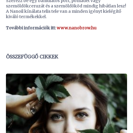
Szerezz be egy bámulatos port, pomádét vagy
szemöldökceruzát és a szemöldököd mindig hibátlan lesz!
A Nanoil kínálata telis tele van a minden igényt kielégítő
kiváló termékekkel.
További információk itt:
www.nanobrow.hu
ÖSSZEFÜGGŐ CIKKEK