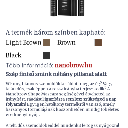
A termék három színben kapható:
Light Brown
Brown
Black
nanobrow.hu
Több információ:
Szép finisű smink néhány pillanat alatt
Vékony, hiányos szemöldökkel áldott meg az ég? Vagy
talán dús, csak éppen a rossz irányba terjeszkedik? A
Nanobrow Shape Mascara segítségével átveheted az
irányítást, ráadásul
igazításra sem lesz szükséged a nap
folyamán
! Egy igen hatékony termékről van szó, amely
bársonyos formulájának köszönhetően mindig tökéletes
eredményt nyújt.
A telt, dús szemöldökeiddel mindenkit le fogsz nyűgözni!