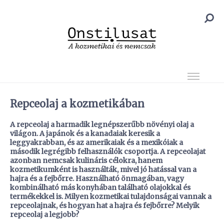
Repceolaj a kozmetikában
A repceolaj a harmadik legnépszerűbb növényi olaj a
világon. A japánok és a kanadaiak keresik a
leggyakrabban, és az amerikaiak és a mexikóiak a
második legrégibb felhasználók csoportja. A repceolajat
azonban nemcsak kulináris célokra, hanem
kozmetikumként is használták, mivel jó hatással van a
hajra és a fejbőrre. Használható önmagában, vagy
kombinálható más konyhában található olajokkal és
termékekkel is. Milyen kozmetikai tulajdonságai vannak a
repceolajnak, és hogyan hat a hajra és fejbőrre? Melyik
repceolaj a legjobb?