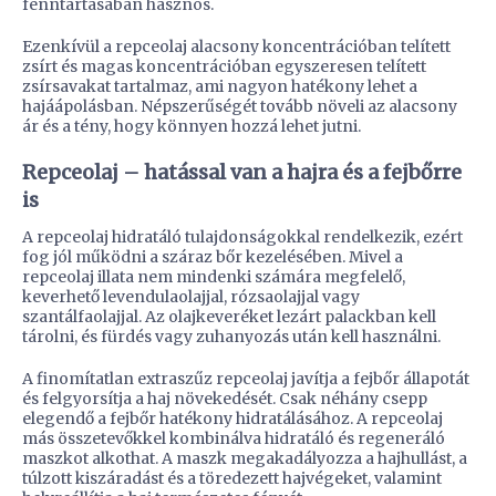
fenntartásában hasznos.
Ezenkívül a repceolaj alacsony koncentrációban telített
zsírt és magas koncentrációban egyszeresen telített
zsírsavakat tartalmaz, ami nagyon hatékony lehet a
hajáápolásban. Népszerűségét tovább növeli az alacsony
ár és a tény, hogy könnyen hozzá lehet jutni.
Repceolaj – hatással van a hajra és a fejbőrre
is
A repceolaj hidratáló tulajdonságokkal rendelkezik, ezért
fog jól működni a száraz bőr kezelésében. Mivel a
repceolaj illata nem mindenki számára megfelelő,
keverhető levendulaolajjal, rózsaolajjal vagy
szantálfaolajjal. Az olajkeveréket lezárt palackban kell
tárolni, és fürdés vagy zuhanyozás után kell használni.
A finomítatlan extraszűz repceolaj javítja a fejbőr állapotát
és felgyorsítja a haj növekedését. Csak néhány csepp
elegendő a fejbőr hatékony hidratálásához. A repceolaj
más összetevőkkel kombinálva hidratáló és regeneráló
maszkot alkothat. A maszk megakadályozza a hajhullást, a
túlzott kiszáradást és a töredezett hajvégeket, valamint