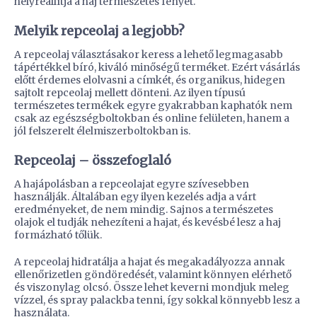
helyreállítja a haj természetes fényét.
Melyik repceolaj a legjobb?
A repceolaj választásakor keress a lehető legmagasabb
tápértékkel bíró, kiváló minőségű terméket. Ezért vásárlás
előtt érdemes elolvasni a címkét, és organikus, hidegen
sajtolt repceolaj mellett dönteni. Az ilyen típusú
természetes termékek egyre gyakrabban kaphatók nem
csak az egészségboltokban és online felületen, hanem a
jól felszerelt élelmiszerboltokban is.
Repceolaj – összefoglaló
A hajápolásban a repceolajat egyre szívesebben
használják. Általában egy ilyen kezelés adja a várt
eredményeket, de nem mindig. Sajnos a természetes
olajok el tudják nehezíteni a hajat, és kevésbé lesz a haj
formázható tőlük.
A repceolaj hidratálja a hajat és megakadályozza annak
ellenőrizetlen göndöredését, valamint könnyen elérhető
és viszonylag olcsó. Össze lehet keverni mondjuk meleg
vízzel, és spray palackba tenni, így sokkal könnyebb lesz a
használata.