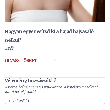
Hogyan egyenesítsd ki a hajad hajvasaló
nélkül?
Szőr
OLVASS TÖBBET
Vélemény, hozzászólás?
Az email címet nem tesszük közzé.
A kötelező mezőket
*
karakterrel jelöltük
Hozzászólás