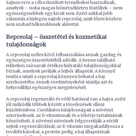
Sajnos erre a célra tisztított termékeket használnak,
amelyek – noha magas hőmérsékleten füstöltek – nem
egészségesebbek egy kicsit sem. Ezért sokkal jobb
választás a hidegen sajtolt repceolaj, amit főzés közben
sem szabad hőkezelésnek alávetni.
Repceolaj – összetétel és kozmetikai
tulajdonságok
A repceolaj széles körű felhasználása annak gazdag és
egészséges összetételéből adódik. A benne található
telítetlen zsírsavak értékes hidratáló tulajdonságokkal
bírnak, amelyek javítják a fejbőr állapotát. A könnyű
textúra miatt a repceolaj könnyen behatol a haj
szerkezetébe, ennek eredményeként simítja azt és
helyreállítja egészséges megjelenését.
A repceolaj regeneráló és védő hatással van a hajra, ezért
jól működik többek között a töredezések elleni
küzdelemben. Csodálatos tulajdonságait a növényi
szterineknek, az E-vitaminnak és a fehérje tartalmának
köszönheti. A növényi szterinek felgyorsítják a sérült
sejtek regenerálódását; az E-vitamin megakadályozza a
további károkat, a protein pedig a haj állapotának