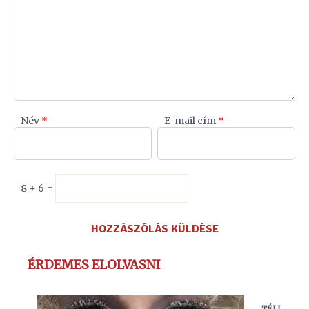
Név
*
E-mail cím
*
8 + 6 =
ÉRDEMES ELOLVASNI
TÉLI