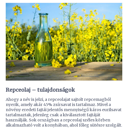
Repceolaj – tulajdonságok
Ahogy a név is jelzi, a repceolajat sajtolt repcemagból
nyerik, amely akár 45% zsírsavat is tartalmaz. Mivel a
növény eredeti fajtái jelentős mennyiségű káros eurilsavat
tartalmaztak, jelenleg csak a kiválasztott fajtáját
használják. Sok országban a repceolaj széles körben
alkalmazható volt a konyhában, ahol főleg sütésre szolgált.