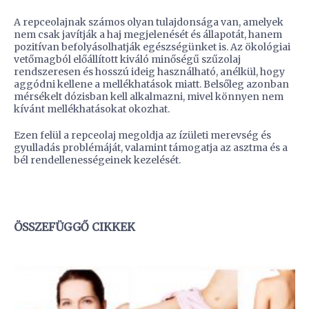
A repceolajnak számos olyan tulajdonsága van, amelyek
nem csak javítják a haj megjelenését és állapotát, hanem
pozitívan befolyásolhatják egészségünket is. Az ökológiai
vetőmagból előállított kiváló minőségű szűzolaj
rendszeresen és hosszú ideig használható, anélkül, hogy
aggódni kellene a mellékhatások miatt. Belsőleg azonban
mérsékelt dózisban kell alkalmazni, mivel könnyen nem
kívánt mellékhatásokat okozhat.
Ezen felül a repceolaj megoldja az ízületi merevség és
gyulladás problémáját, valamint támogatja az asztma és a
bél rendellenességeinek kezelését.
ÖSSZEFÜGGŐ CIKKEK